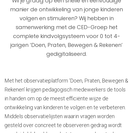
Wil je graag op een snelle en eenvoudige
Klantervaringen
manier de ontwikkeling van jonge kinderen
Quebble Pro
volgen en stimuleren? Wij hebben in
Actueel
samenwerking met de CED-Groep het
Kindplanning
complete kindvolgsysteem voor 0 tot 4-
Vacatures
jarigen ‘Doen, Praten, Bewegen & Rekenen’
Ouderportaal
gedigitaliseerd.
Evenementen
Digitaal Observatieplatform
Contact
Heen-en-weer schriftje
Met het observatieplatform ‘Doen, Praten, Bewegen &
Rekenen’ krijgen pedagogisch medewerkers de tools
in handen om op de meest efficiënte wijze de
ontwikkeling van kinderen te volgen en te verbeteren.
Middels observatielijsten waarin vragen worden
gesteld over concreet te observeren gedrag wordt