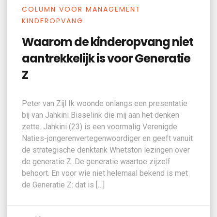
COLUMN VOOR MANAGEMENT
KINDEROPVANG
Waarom de kinderopvang niet
Kinderopvang
aantrekkelijk is voor Generatie
Personeelsplanning
Z
Klantervaringen
Quebble Pro
Peter van Zijl Ik woonde onlangs een presentatie
Actueel
bij van Jahkini Bisselink die mij aan het denken
Kindplanning
zette. Jahkini (23) is een voormalig Verenigde
Vacatures
Naties-jongerenvertegenwoordiger en geeft vanuit
Ouderportaal
de strategische denktank Whetston lezingen over
de generatie Z. De generatie waartoe zijzelf
Evenementen
Digitaal Observatieplatform
behoort. En voor wie niet helemaal bekend is met
de Generatie Z: dat is […]
Contact
Heen-en-weer schriftje