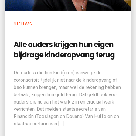
NIEUWS
Alle ouders krijgen hun eigen
bijdrage kinderopvang terug
De ouders die hun kind(eren) vanwege de
coronacrisis tijdelijk niet naar de kinderopvang of
bso kunnen brengen, maar wel de rekening hebben
betaald, krijgen hun geld terug. Dat geldt ook voor
ouders die nu aan het werk zijn en cruciaal werk
verrichten. Dat melden staatssecretaris van
Financiën (Toeslagen en Douane) Van Huffelen en
staatssecretaris van […]