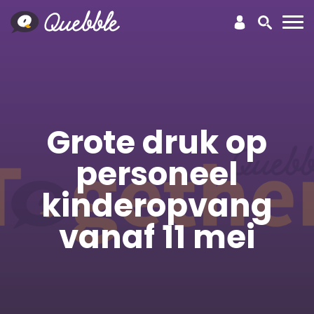
Grote druk op
personeel
kinderopvang
vanaf 11 mei
Kinderopvang
Personeelsplanning
Klantervaringen
Quebble Pro