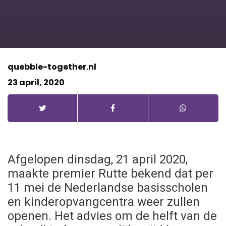
Actueel
Kindplanning
Vacatures
Ouderportaal
quebble-together.nl
Evenementen
Digitaal Observatieplatform
23 april, 2020
Contact
Heen-en-weer schriftje
Afgelopen dinsdag, 21 april 2020,
maakte premier Rutte bekend dat per
11 mei de Nederlandse basisscholen
en kinderopvangcentra weer zullen
openen. Het advies om de helft van de