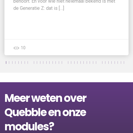
behoort. En voor wie niet helemaal bekend is met
de Generatie Z: dat is […]
10
Meer weten over
Quebble en onze
modules?