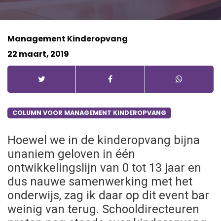
Kindplanning
Vacatures
Ouderportaal
Management Kinderopvang
Evenementen
22 maart, 2019
Digitaal Observatieplatform
Contact
Heen-en-weer schriftje
COLUMN VOOR MANAGEMENT KINDEROPVANG
Hoewel we in de kinderopvang bijna
unaniem geloven in één
ontwikkelingslijn van 0 tot 13 jaar en
dus nauwe samenwerking met het
onderwijs, zag ik daar op dit event bar
weinig van terug. Schooldirecteuren